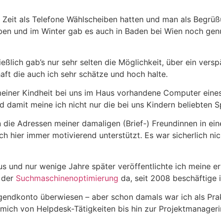
r Zeit als Telefone Wählscheiben hatten und man als Begrüß
ben und im Winter gab es auch in Baden bei Wien noch gen
lich gab’s nur sehr selten die Möglichkeit, über ein verspä
haft die auch ich sehr schätze und hoch halte.
meiner Kindheit bei uns im Haus vorhandene Computer eines
nd damit meine ich nicht nur die bei uns Kindern beliebten
n die Adressen meiner damaligen (Brief-) Freundinnen in ei
hier immer motivierend unterstützt. Es war sicherlich nicht
s und nur wenige Jahre später veröffentlichte ich meine er
 der
Suchmaschinenoptimierung
da, seit 2008 beschäftige 
gendkonto überwiesen – aber schon damals war ich als Prakt
 mich von Helpdesk-Tätigkeiten bis hin zur Projektmanager