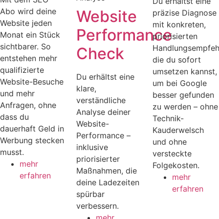
Du erhältst eine
Abo wird deine
Website
präzise Diagnose
Website jeden
mit konkreten,
Performance
Monat ein Stück
priorisierten
sichtbarer. So
Handlungsempfeh
Check
entstehen mehr
die du sofort
qualifizierte
umsetzen kannst,
Du erhältst eine
Website-Besuche
um bei Google
klare,
und mehr
besser gefunden
verständliche
Anfragen, ohne
zu werden – ohne
Analyse deiner
dass du
Technik-
Website-
dauerhaft Geld in
Kauderwelsch
Performance –
Werbung stecken
und ohne
inklusive
musst.
versteckte
priorisierter
mehr
Folgekosten.
Maßnahmen, die
erfahren
mehr
deine Ladezeiten
erfahren
spürbar
verbessern.
mehr