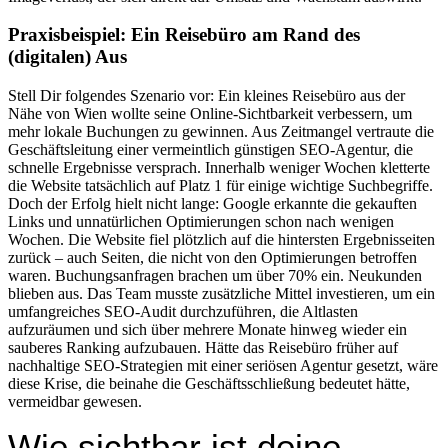
Praxisbeispiel: Ein Reisebüro am Rand des
(digitalen) Aus
Stell Dir folgendes Szenario vor: Ein kleines Reisebüro aus der
Nähe von Wien wollte seine Online-Sichtbarkeit verbessern, um
mehr lokale Buchungen zu gewinnen. Aus Zeitmangel vertraute die
Geschäftsleitung einer vermeintlich günstigen SEO-Agentur, die
schnelle Ergebnisse versprach. Innerhalb weniger Wochen kletterte
die Website tatsächlich auf Platz 1 für einige wichtige Suchbegriffe.
Doch der Erfolg hielt nicht lange: Google erkannte die gekauften
Links und unnatürlichen Optimierungen schon nach wenigen
Wochen. Die Website fiel plötzlich auf die hintersten Ergebnisseiten
zurück – auch Seiten, die nicht von den Optimierungen betroffen
waren. Buchungsanfragen brachen um über 70% ein. Neukunden
blieben aus. Das Team musste zusätzliche Mittel investieren, um ein
umfangreiches SEO-Audit durchzuführen, die Altlasten
aufzuräumen und sich über mehrere Monate hinweg wieder ein
sauberes Ranking aufzubauen. Hätte das Reisebüro früher auf
nachhaltige SEO-Strategien mit einer seriösen Agentur gesetzt, wäre
diese Krise, die beinahe die Geschäftsschließung bedeutet hätte,
vermeidbar gewesen.
Wie sichtbar ist deine