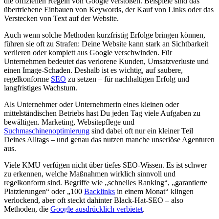
die offiziellen Regeln von Google verstoßen. Beispiele sind das
übertriebene Einbauen von Keywords, der Kauf von Links oder das
Verstecken von Text auf der Website.
Auch wenn solche Methoden kurzfristig Erfolge bringen können,
führen sie oft zu Strafen: Deine Website kann stark an Sichtbarkeit
verlieren oder komplett aus Google verschwinden. Für
Unternehmen bedeutet das verlorene Kunden, Umsatzverluste und
einen Image-Schaden. Deshalb ist es wichtig, auf saubere,
regelkonforme
SEO
zu setzen – für nachhaltigen Erfolg und
langfristiges Wachstum.
Als Unternehmer oder Unternehmerin eines kleinen oder
mittelständischen Betriebs hast Du jeden Tag viele Aufgaben zu
bewältigen. Marketing, Websitepflege und
Suchmaschinenoptimierung
sind dabei oft nur ein kleiner Teil
Deines Alltags – und genau das nutzen manche unseriöse Agenturen
aus.
Viele KMU verfügen nicht über tiefes SEO-Wissen. Es ist schwer
zu erkennen, welche Maßnahmen wirklich sinnvoll und
regelkonform sind. Begriffe wie „schnelles Ranking“, „garantierte
Platzierungen“ oder „100
Backlinks
in einem Monat“ klingen
verlockend, aber oft steckt dahinter Black-Hat-SEO – also
Methoden, die
Google ausdrücklich verbietet
.