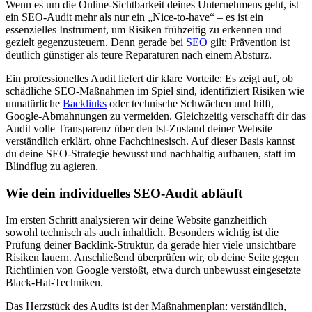
Wenn es um die Online-Sichtbarkeit deines Unternehmens geht, ist
ein SEO-Audit mehr als nur ein „Nice-to-have“ – es ist ein
essenzielles Instrument, um Risiken frühzeitig zu erkennen und
gezielt gegenzusteuern. Denn gerade bei
SEO
gilt: Prävention ist
deutlich günstiger als teure Reparaturen nach einem Absturz.
Ein professionelles Audit liefert dir klare Vorteile: Es zeigt auf, ob
schädliche SEO-Maßnahmen im Spiel sind, identifiziert Risiken wie
unnatürliche
Backlinks
oder technische Schwächen und hilft,
Google-Abmahnungen zu vermeiden. Gleichzeitig verschafft dir das
Audit volle Transparenz über den Ist-Zustand deiner Website –
verständlich erklärt, ohne Fachchinesisch. Auf dieser Basis kannst
du deine SEO-Strategie bewusst und nachhaltig aufbauen, statt im
Blindflug zu agieren.
Wie dein individuelles SEO-Audit abläuft
Im ersten Schritt analysieren wir deine Website ganzheitlich –
sowohl technisch als auch inhaltlich. Besonders wichtig ist die
Prüfung deiner Backlink-Struktur, da gerade hier viele unsichtbare
Risiken lauern. Anschließend überprüfen wir, ob deine Seite gegen
Richtlinien von Google verstößt, etwa durch unbewusst eingesetzte
Black-Hat-Techniken.
Das Herzstück des Audits ist der Maßnahmenplan: verständlich,